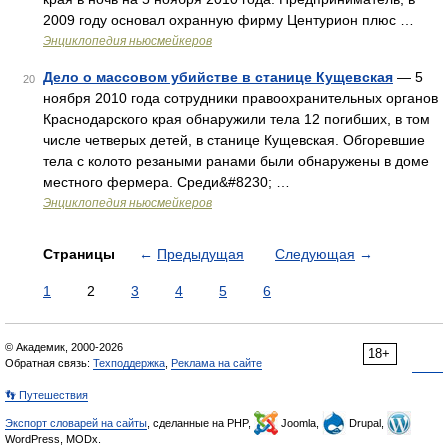
2009 году основал охранную фирму Центурион плюс …
Энциклопедия ньюсмейкеров
Дело о массовом убийстве в станице Кущевская
— 5
20
ноября 2010 года сотрудники правоохранительных органов
Краснодарского края обнаружили тела 12 погибших, в том
числе четверых детей, в станице Кущевская. Обгоревшие
тела с колото резаными ранами были обнаружены в доме
местного фермера. Среди&#8230; …
Энциклопедия ньюсмейкеров
Страницы
←
Предыдущая
Следующая
→
1
2
3
4
5
6
© Академик, 2000-2026
18+
Обратная связь:
Техподдержка
,
Реклама на сайте
👣 Путешествия
Экспорт словарей на сайты
, сделанные на PHP,
Joomla,
Drupal,
WordPress, MODx.