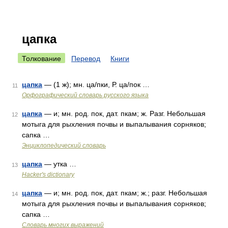
цапка
Толкование
Перевод
Книги
цапка
— (1 ж); мн. ца/пки, Р. ца/пок …
11
Орфографический словарь русского языка
цапка
— и; мн. род. пок, дат. пкам; ж. Разг. Небольшая
12
мотыга для рыхления почвы и выпалывания сорняков;
сапка …
Энциклопедический словарь
цапка
— утка …
13
Hacker's dictionary
цапка
— и; мн. род. пок, дат. пкам; ж.; разг. Небольшая
14
мотыга для рыхления почвы и выпалывания сорняков;
сапка …
Словарь многих выражений