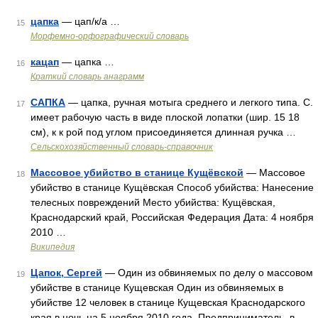
цапка
— цап/к/а …
15
Морфемно-орфографический словарь
кацап
— цапка …
16
Краткий словарь анаграмм
САПКА
— цапка, ручная мотыга среднего и легкого типа. С.
17
имеет рабочую часть в виде плоской лопатки (шир. 15 18
см), к к рой под углом присоединяется длинная ручка …
Сельскохозяйственный словарь-справочник
Массовое убийство в станице Кущёвской
— Массовое
18
убийство в станице Кущёвская Способ убийства: Нанесение
телесных повреждений Место убийства: Кущёвская,
Краснодарский край, Российская Федерация Дата: 4 ноября
2010 …
Википедия
Цапок, Сергей
— Один из обвиняемых по делу о массовом
19
убийстве в станице Кущевская Один из обвиняемых в
убийстве 12 человек в станице Кущевская Краснодарского
края в ночь на 5 ноября 2010 года. Предприниматель, в